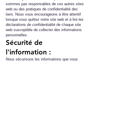
sommes pas responsables de ces autres sites
web ou des pratiques de confidentialité des
tiers. Nous vous encourageons à être attentif
lorsque vous quittez notre site web et à lire les
déclarations de confidentialité de chaque site
web susceptible de collecter des informations
personnelles.
Sécurité de
l'information :
Nous sécurisons les informations que vous
fournissez sur des serveurs informatiques dans
un environnement contrôlé et sécurisé, protégé
contre tout accès, utilisation ou divulgation non
autorisés. Nous conservons des garanties
administratives, techniques et physiques
raisonnables pour nous protéger contre tout
accès, utilisation, modification et divulgation
non autorisés des données personnelles sous
son contrôle et sa garde. Toutefois, aucune
transmission de données sur Internet ou sur un
réseau sans fil ne peut être garantie.
Divulgation légale :